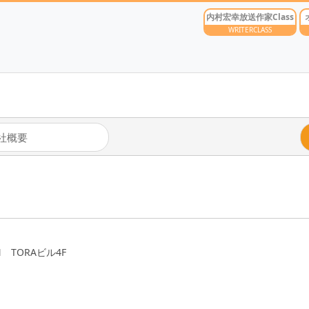
内村宏幸放送作家Class
WRITERCLASS
社概要
 TORAビル4F