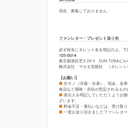
現在、募集しておりません。
ファンレター・プレゼント送り先
必ず宛名にタレント名を明記の上、下
105-0014
東京都港区芝3-24-3 SUN TORAビル
株式会社 マセキ芸能社 （タレント
【お願い】
■
生モノ（冷蔵・冷凍）、現金、金券
食品など腐敗・劣化が想定されるもの
■
差出人を明記していただくようお願
ざいます。
■
料金不足・着払いなどは、受け取り
■
一度お送り頂きましたファンレター