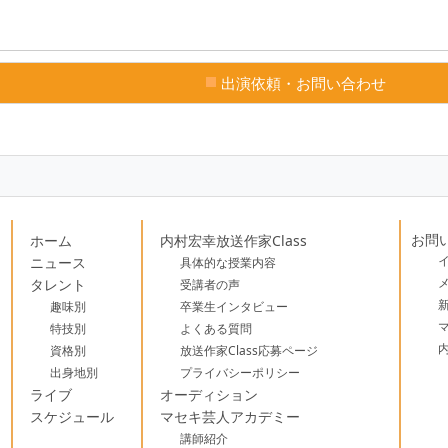
出演依頼・お問い合わせ
お問
ホーム
内村宏幸放送作家Class
ニュース
具体的な授業内容
タレント
受講者の声
趣味別
卒業生インタビュー
特技別
よくある質問
資格別
放送作家Class応募ページ
出身地別
プライバシーポリシー
ライブ
オーディション
スケジュール
マセキ芸人アカデミー
講師紹介