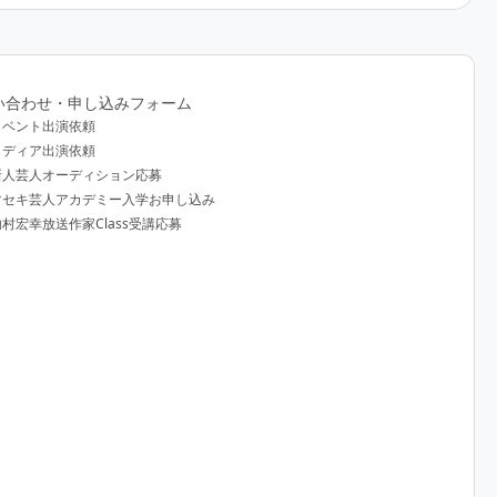
い合わせ・申し込みフォーム
イベント出演依頼
メディア出演依頼
新人芸人オーディション応募
マセキ芸人アカデミー入学お申し込み
内村宏幸放送作家Class受講応募