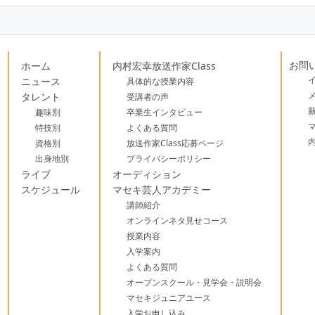
お問
ホーム
内村宏幸放送作家Class
ニュース
具体的な授業内容
タレント
受講者の声
趣味別
卒業生インタビュー
特技別
よくある質問
資格別
放送作家Class応募ページ
出身地別
プライバシーポリシー
ライブ
オーディション
スケジュール
マセキ芸人アカデミー
講師紹介
オンラインネタ見せコース
授業内容
入学案内
よくある質問
オープンスクール・見学会・説明会
マセキジュニアユース
入学お申し込み