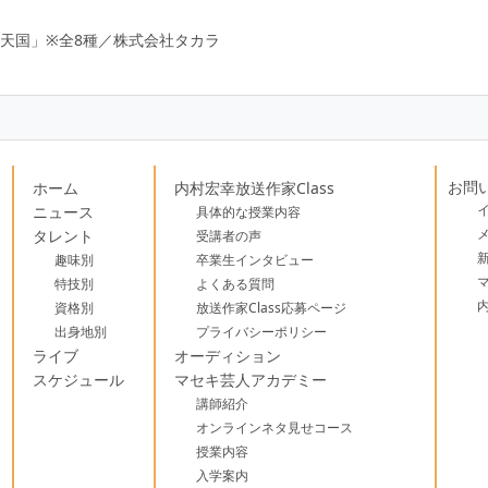
ク天国」※全8種／株式会社タカラ
お問
ホーム
内村宏幸放送作家Class
ニュース
具体的な授業内容
タレント
受講者の声
趣味別
卒業生インタビュー
特技別
よくある質問
資格別
放送作家Class応募ページ
出身地別
プライバシーポリシー
ライブ
オーディション
スケジュール
マセキ芸人アカデミー
講師紹介
オンラインネタ見せコース
授業内容
入学案内