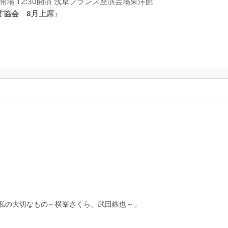
00開場 12:30開演 浅草フランス座演芸場東洋館
才協会 8月上席
』
私の大切なもの～横峯さくら、武田鉄也～」