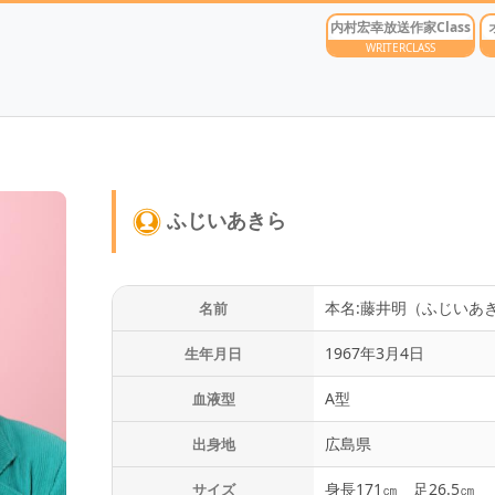
内村宏幸放送作家Class
WRITERCLASS
ふじいあきら
本名:藤井明（ふじいあ
名前
1967年3月4日
生年月日
A型
血液型
広島県
出身地
身長171㎝ 足26.5㎝
サイズ