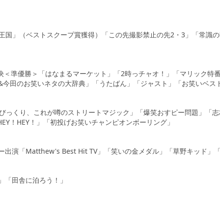
王国」（ベストスクープ賞獲得）「この先撮影禁止の先2・3」「常識
対決＜準優勝＞「はなまるマーケット」「2時っチャオ！」「マリック特
&今田のお笑いネタの大辞典」「うたばん」「ジャスト」「お笑いベスト
超びっくり、これが噂のストリートマジック」「爆笑おすピー問題」「
HEY！HEY！」「初投げお笑いチャンピオンボーリング」
「Matthew's Best Hit TV」「笑いの金メダル」「草野キッド
」「田舎に泊ろう！」