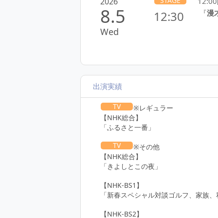
STAGE
2026
12:
8.5
『
漫
12:30
Wed
出演実績
TV
※レギュラー
【NHK総合】
「ふるさと一番」
TV
※その他
【NHK総合】
「きよしとこの夜」
【NHK-BS1】
「新春スペシャル対談ゴルフ、家族、
【NHK-BS2】