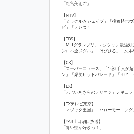
「迷宮美術館」
【NTV】
「ミラクル☆シェイプ」「投稿特ホウ
ビ」「テレつく！」
【TBS】
「M-1グランプリ」マジシャン最強
ンロバ金メダル」「はぴひる」「久本
【CX】
「スーパーニュース」「1億3千人が
ン」「爆笑ヒットパレード」「HEY！
【EX】
「ふじいあきらのデリマジ」レギュラー出演
【TXテレビ東京】
「マジック王国」「ハローモーニング
【YAB山口朝日放送】
「青い空が好きっ！」