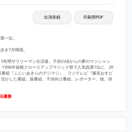
出演依頼
印刷用PDF
。
票第一位。
り歩き7月帰国。
。5年間サラリーマン生活後、子供の頃からの夢のマジシャン
1996年箱根クロースアップマジック祭で人気投票1位に、20
宣番組『ふじいあきらのデジマジ』、フジテレビ『爆笑おすピ
ク活かした番組。旅番組、子供向け番組、レポーター、他、俳
回優勝