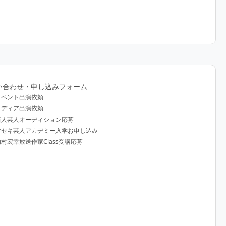
い合わせ・申し込みフォーム
イベント出演依頼
メディア出演依頼
新人芸人オーディション応募
マセキ芸人アカデミー入学お申し込み
内村宏幸放送作家Class受講応募