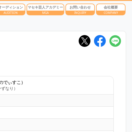
オーディション
マセキ芸人アカデミー
お問い合わせ
会社概要
AUDITION
MGA
INQUIRY
COMPANY
のでぃすこ）
かずなり）