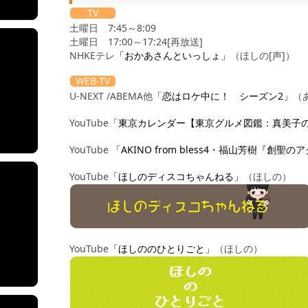
TV
土曜日 7:45～8:09
土曜日 17:00～17:24[再放送]
NHKEテレ
「おかあさんといっしょ」
（ほしの[声]）
WEB-TV
U-NEXT /ABEMA他
「恋はロケ中に！ シーズン2」
（
YouTube
「東京カレンダー【東京グルメ図鑑：真美子
YouTube
「AKINO from bless4・福山芳樹『創聖のアクエ
YouTube
「ほしのディスコちゃんねる」
（ほしの）
YouTube
「ほしののひとりごと」
（ほしの）