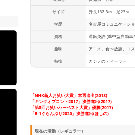
身長152.5㎝ 足23㎝
サイズ
名古屋コミュニケーシ
学歴
運転免許 (準中型自動車
資格
アニメ、食べ放題、コ
趣味
カジノのディーラー
特技
「NHK新人お笑い大賞」本選進出(2018)
「キングオブコント2017」決勝進出(2017)
「第8回お笑いハーベスト大賞」優勝(2017)
「R-1ぐらんぷり2020」決勝進出(ほしの)
現在の活動（レギュラー）