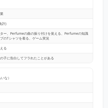
卒業
免許)
ー、Perfumeの曲の振り付けを覚える、Perfumeの知識
プのTシャツを着る、ゲーム実況
歌える
女の子に告白してフラれたことがある
あいな）