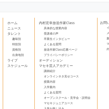
お問
ホーム
内村宏幸放送作家Class
ニュース
具体的な授業内容
タレント
受講者の声
趣味別
卒業生インタビュー
特技別
よくある質問
資格別
放送作家Class応募ページ
出身地別
プライバシーポリシー
ライブ
オーディション
スケジュール
マセキ芸人アカデミー
講師紹介
オンラインネタ見せコース
授業内容
入学案内
よくある質問
オープンスクール・見学会・説明会
マセキジュニアユース
入学お申し込み