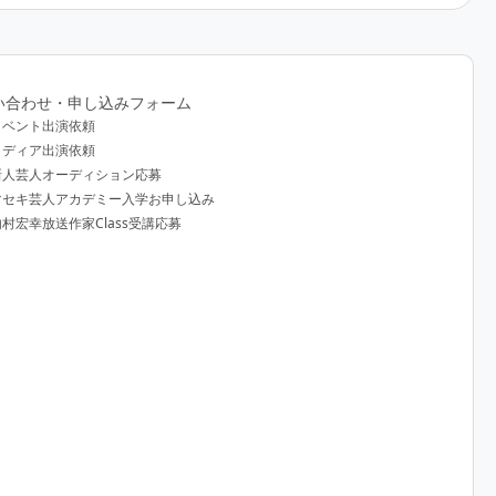
い合わせ・申し込みフォーム
イベント出演依頼
メディア出演依頼
新人芸人オーディション応募
マセキ芸人アカデミー入学お申し込み
内村宏幸放送作家Class受講応募